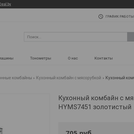
Deal.by
ГРАФИК РАБОТЫ
машины
Тонометры
О нас
Контакты
онные комбайны
Кухонный комбайн с мясорубкой
Кухонный ком
Кухонный комбайн с мя
HYMS7451 золотистый
705
руб.