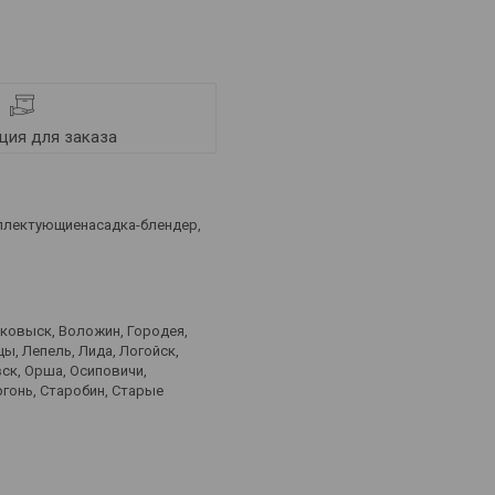
ия для заказа
мплектующиенасадка-блендер,
лковыск, Воложин, Городея,
ы, Лепель, Лида, Логойск,
ск, Орша, Осиповичи,
ргонь, Старобин, Старые