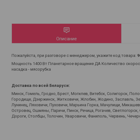
Описание
Пожалуйста, при разговоре с менеджером, укажите код товара:
9
Мощность 1400 Вт Планетарное вращение ДА Количество скорост
насадка - мясорубка
Доставка по всей Беларуси:
Минск, Гомель, Гродно, Брест, Могилев, Витебск, Солигорск, Пол
Городище, Дзержинск, Житковичи, Жлобин, Жодино, Заславль, Зел
Лунинец, Ляховичи, Пуховичи, Марьина Горка, Мачулищи, Микаше
Островец, Ошмяны, Паричи, Пинск, Речица, Рогачев, Светлогорск,
Дороги, Столбцы, Толочин, Уваровичи, Фаниполь, Червень, Чечерс