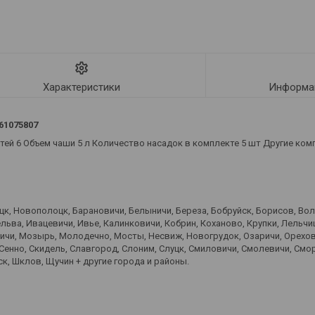
Характеристики
Информац
61075807
ей 6 Объем чаши 5 л Количество насадок в комплекте 5 шт Другие ко
оцк, Новополоцк, Барановичи, Белыничи, Береза, Бобруйск, Борисов, Во
ьва, Ивацевичи, Ивье, Калинковичи, Кобрин, Коханово, Крупки, Лельчиц
вичи, Мозырь, Молодечно, Мосты, Несвиж, Новогрудок, Озаричи, Орехов
 Сенно, Скидель, Славгород, Слоним, Слуцк, Смиловичи, Смолевичи, Смо
к, Шклов, Щучин + другие города и районы.