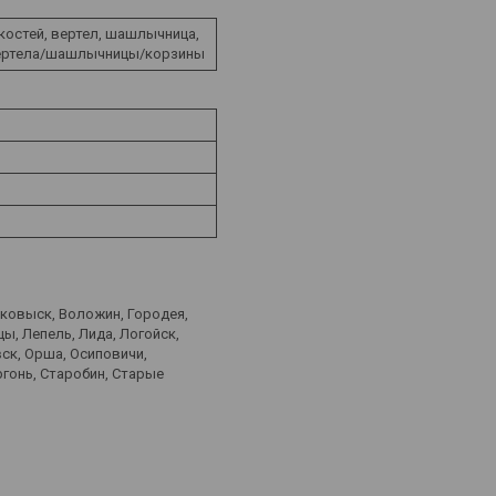
костей, вертел, шашлычница,
вертела/шашлычницы/корзины
лковыск, Воложин, Городея,
ы, Лепель, Лида, Логойск,
ск, Орша, Осиповичи,
ргонь, Старобин, Старые