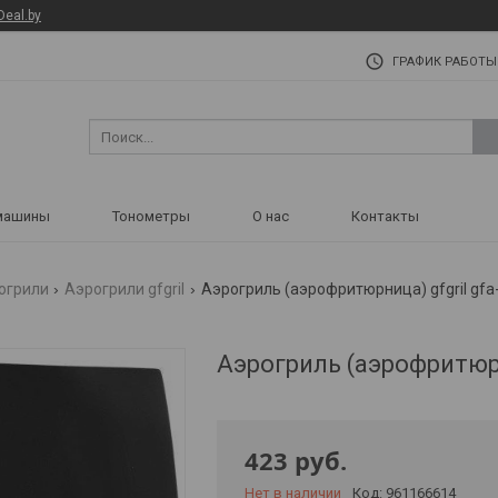
Deal.by
ГРАФИК РАБОТЫ
машины
Тонометры
О нас
Контакты
огрили
Аэрогрили gfgril
Аэрогриль (аэрофритюрница) gfgril gfa
Аэрогриль (аэрофритюрн
423
руб.
Нет в наличии
Код:
961166614