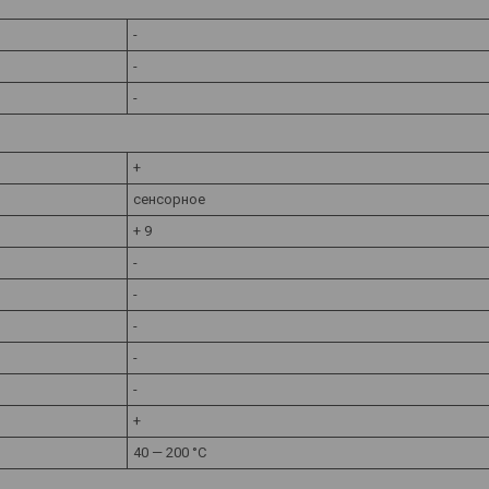
-
-
-
+
сенсорное
+ 9
-
-
-
-
-
+
40 — 200 °C