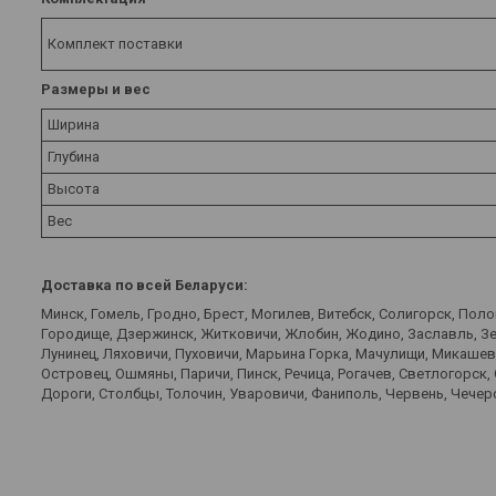
Комплект поставки
Размеры и вес
Ширина
Глубина
Высота
Вес
Доставка по всей Беларуси:
Минск, Гомель, Гродно, Брест, Могилев, Витебск, Солигорск, Пол
Городище, Дзержинск, Житковичи, Жлобин, Жодино, Заславль, Зел
Лунинец, Ляховичи, Пуховичи, Марьина Горка, Мачулищи, Микаше
Островец, Ошмяны, Паричи, Пинск, Речица, Рогачев, Светлогорск,
Дороги, Столбцы, Толочин, Уваровичи, Фаниполь, Червень, Чечерс