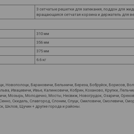
3 сетчатые решетки для запекания, поддон для жид
вращающаяся сетчатая корзина и держатель для 
310 мм
356 мм
375 мм
6.6 кг
оцк, Новополоцк, Барановичи, Белыничи, Береза, Бобруйск, Борисов, Во
ьва, Ивацевичи, Ивье, Калинковичи, Кобрин, Коханово, Крупки, Лельчиц
вичи, Мозырь, Молодечно, Мосты, Несвиж, Новогрудок, Озаричи, Орехов
 Сенно, Скидель, Славгород, Слоним, Слуцк, Смиловичи, Смолевичи, Смо
к, Шклов, Щучин + другие города и районы.