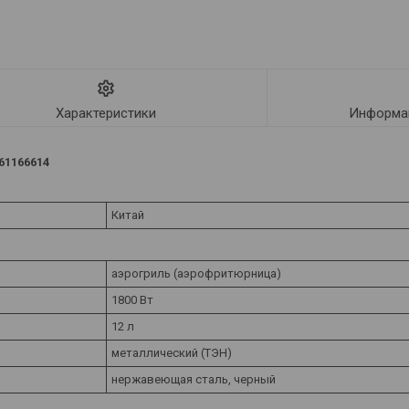
Характеристики
Информац
61166614
Китай
аэрогриль (аэрофритюрница)
1800 Вт
12 л
металлический (ТЭН)
нержавеющая сталь, черный