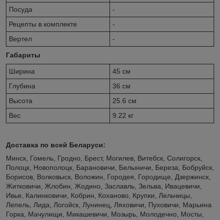
Посуда
-
Рецепты в комплекте
-
Вертел
-
Габариты
Ширина
45 см
Глубина
36 см
Высота
25.6 см
Вес
9.22 кг
Доставка по всей Беларуси:
Минск, Гомель, Гродно, Брест, Могилев, Витебск, Солигорск,
Полоцк, Новополоцк, Барановичи, Белыничи, Береза, Бобруйск,
Борисов, Волковыск, Воложин, Городея, Городище, Дзержинск,
Житковичи, Жлобин, Жодино, Заславль, Зельва, Ивацевичи,
Ивье, Калинковичи, Кобрин, Коханово, Крупки, Лельчицы,
Лепель, Лида, Логойск, Лунинец, Ляховичи, Пуховичи, Марьина
Горка, Мачулищи, Микашевичи, Мозырь, Молодечно, Мосты,