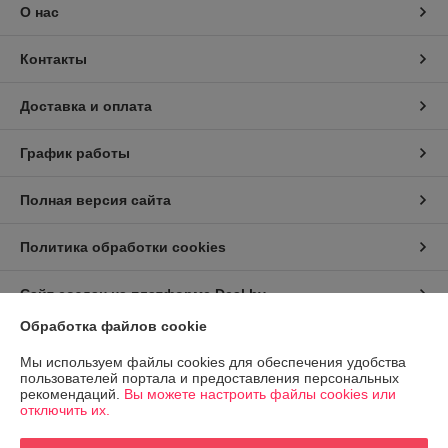
О нас
Контакты
Доставка и оплата
График работы
Полная версия сайта
Политика обработки cookies
Сайт создан на платформе Deal.by
Обработка файлов cookie
Информация для покупателя
Мы используем файлы cookies для обеспечения удобства
пользователей портала и предоставления персональных
Индивидуальный предприниматель:
ИП Заплетнюк Роман Петрович
рекомендаций.
Вы можете настроить файлы cookies или
г.Минск, ул.Пономаренко 32, кв.77
отключить их.
Регистрационный номер ЕГР: 193992498