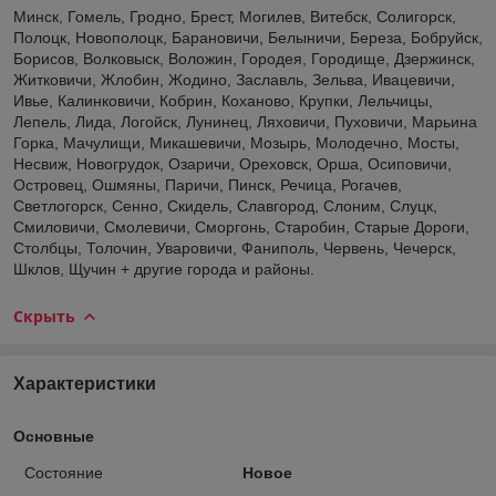
Минск, Гомель, Гродно, Брест, Могилев, Витебск, Солигорск,
Полоцк, Новополоцк, Барановичи, Белыничи, Береза, Бобруйск,
Борисов, Волковыск, Воложин, Городея, Городище, Дзержинск,
Житковичи, Жлобин, Жодино, Заславль, Зельва, Ивацевичи,
Ивье, Калинковичи, Кобрин, Коханово, Крупки, Лельчицы,
Лепель, Лида, Логойск, Лунинец, Ляховичи, Пуховичи, Марьина
Горка, Мачулищи, Микашевичи, Мозырь, Молодечно, Мосты,
Несвиж, Новогрудок, Озаричи, Ореховск, Орша, Осиповичи,
Островец, Ошмяны, Паричи, Пинск, Речица, Рогачев,
Светлогорск, Сенно, Скидель, Славгород, Слоним, Слуцк,
Смиловичи, Смолевичи, Сморгонь, Старобин, Старые Дороги,
Столбцы, Толочин, Уваровичи, Фаниполь, Червень, Чечерск,
Шклов, Щучин + другие города и районы.
Скрыть
Характеристики
Основные
Состояние
Новое