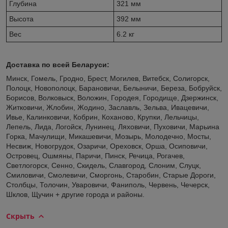
Глубина
321 мм
Высота
392 мм
Вес
6.2 кг
Доставка по всей Беларуси:
Минск, Гомель, Гродно, Брест, Могилев, Витебск, Солигорск,
Полоцк, Новополоцк, Барановичи, Белыничи, Береза, Бобруйск,
Борисов, Волковыск, Воложин, Городея, Городище, Дзержинск,
Житковичи, Жлобин, Жодино, Заславль, Зельва, Ивацевичи,
Ивье, Калинковичи, Кобрин, Коханово, Крупки, Лельчицы,
Лепель, Лида, Логойск, Лунинец, Ляховичи, Пуховичи, Марьина
Горка, Мачулищи, Микашевичи, Мозырь, Молодечно, Мосты,
Несвиж, Новогрудок, Озаричи, Ореховск, Орша, Осиповичи,
Островец, Ошмяны, Паричи, Пинск, Речица, Рогачев,
Светлогорск, Сенно, Скидель, Славгород, Слоним, Слуцк,
Смиловичи, Смолевичи, Сморгонь, Старобин, Старые Дороги,
Столбцы, Толочин, Уваровичи, Фаниполь, Червень, Чечерск,
Шклов, Щучин + другие города и районы.
Скрыть