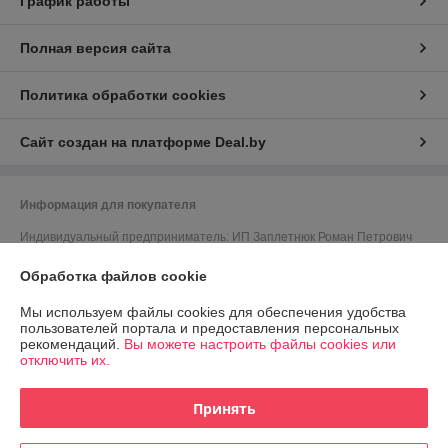
График работы
Полная версия сайта
Политика обработки cookies
Сайт создан на платформе Deal.by
Информация для покупателя
Индивидуальный предприниматель:
ИП Заплетнюк Роман Петрович
г.Минск, ул.Пономаренко 32, кв.77
Обработка файлов cookie
Регистрационный номер ЕГР: 193992498
Мы используем файлы cookies для обеспечения удобства
УНП: 193992498
пользователей портала и предоставления персональных
рекомендаций.
Вы можете настроить файлы cookies или
Регистрационный орган: Минский горисполком
отключить их.
Дата регистрации компании: 27.04.2026
Принять