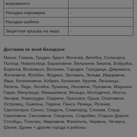
мороженого
Насадка-пароварка
-
Насадка-шаблон
-
Защитная крышка на чашу
-
Доставка по всей Беларуси:
Минск, Гомель, Гродно, Брест, Могилев, Витебск, Солигорск,
Полоцк, Новополоцк, Барановичи, Белыничи, Береза, Бобруйск,
Борисов, Волковыск, Воложин, Городея, Городище, Дзержинск,
Житковичи, Жлобин, Жодино, Заславль, Зельва, Ивацевичи,
Ивье, Калинковичи, Кобрин, Коханово, Крупки, Лельчицы,
Лепель, Лида, Логойск, Лунинец, Ляховичи, Пуховичи, Марьина
Горка, Мачулищи, Микашевичи, Мозырь, Молодечно, Мосты,
Несвиж, Новогрудок, Озаричи, Ореховск, Орша, Осиповичи,
Островец, Ошмяны, Паричи, Пинск, Речица, Рогачев,
Светлогорск, Сенно, Скидель, Славгород, Слоним, Слуцк,
Смиловичи, Смолевичи, Сморгонь, Старобин, Старые Дороги,
Столбцы, Толочин, Уваровичи, Фаниполь, Червень, Чечерск,
Шклов, Щучин + другие города и районы.