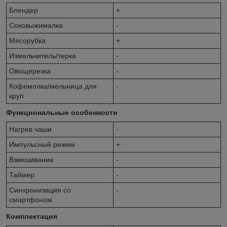
Блендер
+
Соковыжималка
-
Мясорубка
+
Измельчитель/терка
-
Овощерезка
-
Кофемолка/мельница для
-
круп
Функциональные особенности
Нагрев чаши
-
Импульсный режим
+
Взвешивание
-
Таймер
-
Синхронизация со
-
смартфоном
Комплектация