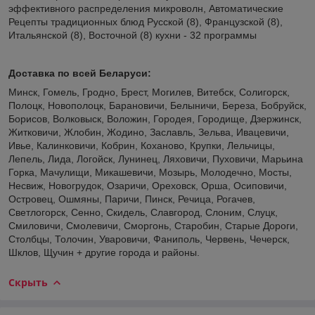
эффективного распределения микроволн, Автоматические
Рецепты традиционных блюд Русской (8), Французской (8),
Итальянской (8), Восточной (8) кухни - 32 программы
Доставка по всей Беларуси:
Минск, Гомель, Гродно, Брест, Могилев, Витебск, Солигорск,
Полоцк, Новополоцк, Барановичи, Белыничи, Береза, Бобруйск,
Борисов, Волковыск, Воложин, Городея, Городище, Дзержинск,
Житковичи, Жлобин, Жодино, Заславль, Зельва, Ивацевичи,
Ивье, Калинковичи, Кобрин, Коханово, Крупки, Лельчицы,
Лепель, Лида, Логойск, Лунинец, Ляховичи, Пуховичи, Марьина
Горка, Мачулищи, Микашевичи, Мозырь, Молодечно, Мосты,
Несвиж, Новогрудок, Озаричи, Ореховск, Орша, Осиповичи,
Островец, Ошмяны, Паричи, Пинск, Речица, Рогачев,
Светлогорск, Сенно, Скидель, Славгород, Слоним, Слуцк,
Смиловичи, Смолевичи, Сморгонь, Старобин, Старые Дороги,
Столбцы, Толочин, Уваровичи, Фаниполь, Червень, Чечерск,
Шклов, Щучин + другие города и районы.
Скрыть