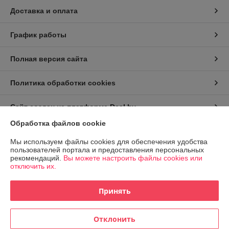
Доставка и оплата
График работы
Полная версия сайта
Политика обработки cookies
Сайт создан на платформе Deal.by
Обработка файлов cookie
Информация для покупателя
Мы используем файлы cookies для обеспечения удобства
пользователей портала и предоставления персональных
Индивидуальный предприниматель:
ИП Заплетнюк Роман Петрович
рекомендаций.
Вы можете настроить файлы cookies или
г.Минск, ул.Пономаренко 32, кв.77
отключить их.
Регистрационный номер ЕГР: 193992498
Принять
УНП: 193992498
Регистрационный орган: Минский горисполком
Отклонить
Дата регистрации компании: 27.04.2026