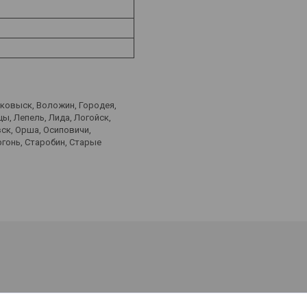
лковыск, Воложин, Городея,
ы, Лепель, Лида, Логойск,
ск, Орша, Осиповичи,
ргонь, Старобин, Старые