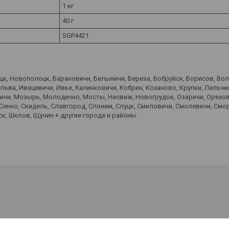
1 кг
40 г
SGP4421
оцк, Новополоцк, Барановичи, Белыничи, Береза, Бобруйск, Борисов, Во
ьва, Ивацевичи, Ивье, Калинковичи, Кобрин, Коханово, Крупки, Лельчиц
вичи, Мозырь, Молодечно, Мосты, Несвиж, Новогрудок, Озаричи, Орехов
 Сенно, Скидель, Славгород, Слоним, Слуцк, Смиловичи, Смолевичи, Смо
к, Шклов, Щучин + другие города и районы.