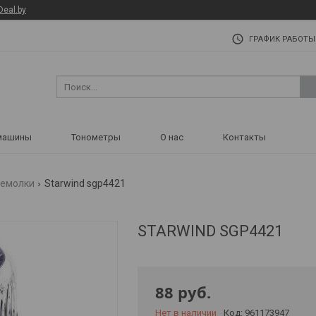
Deal.by
ГРАФИК РАБОТЫ
машины
Тонометры
О нас
Контакты
емолки
Starwind sgp4421
STARWIND SGP4421
88
руб.
Нет в наличии
Код:
961173947