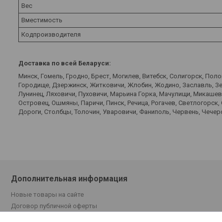
Вес
Вместимость
Кодпроизводителя
Доставка по всей Беларуси:
Минск, Гомель, Гродно, Брест, Могилев, Витебск, Солигорск, Пол
Городище, Дзержинск, Житковичи, Жлобин, Жодино, Заславль, Зел
Лунинец, Ляховичи, Пуховичи, Марьина Горка, Мачулищи, Микаше
Островец, Ошмяны, Паричи, Пинск, Речица, Рогачев, Светлогорск,
Дороги, Столбцы, Толочин, Уваровичи, Фаниполь, Червень, Чечерс
Дополнительная информация
Новые товары на сайте
Договор публичной оферты
Поставщикам