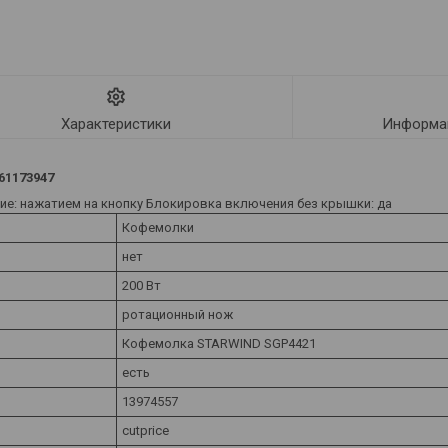
Характеристики
Информац
61173947
ние: нажатием на кнопку Блокировка включения без крышки: да
Кофемолки
нет
200 Вт
ротационный нож
Кофемолка STARWIND SGP4421
есть
13974557
cutprice