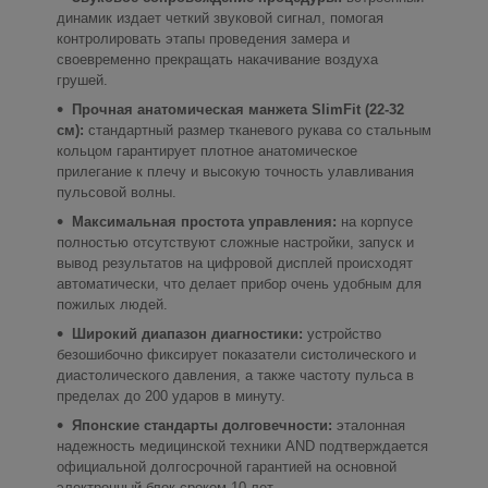
динамик издает четкий звуковой сигнал, помогая
контролировать этапы проведения замера и
своевременно прекращать накачивание воздуха
грушей.
Прочная анатомическая манжета SlimFit (22-32
см):
стандартный размер тканевого рукава со стальным
кольцом гарантирует плотное анатомическое
прилегание к плечу и высокую точность улавливания
пульсовой волны.
Максимальная простота управления:
на корпусе
полностью отсутствуют сложные настройки, запуск и
вывод результатов на цифровой дисплей происходят
автоматически, что делает прибор очень удобным для
пожилых людей.
Широкий диапазон диагностики:
устройство
безошибочно фиксирует показатели систолического и
диастолического давления, а также частоту пульса в
пределах до 200 ударов в минуту.
Японские стандарты долговечности:
эталонная
надежность медицинской техники AND подтверждается
официальной долгосрочной гарантией на основной
электронный блок сроком 10 лет.