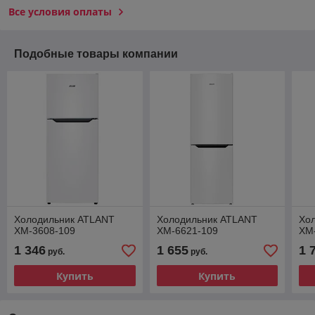
Все условия оплаты
Подобные товары компании
Холодильник ATLANT
Холодильник ATLANT
Хо
ХМ-3608-109
ХМ-6621-109
ХМ
1 346
1 655
1 
руб.
руб.
Купить
Купить