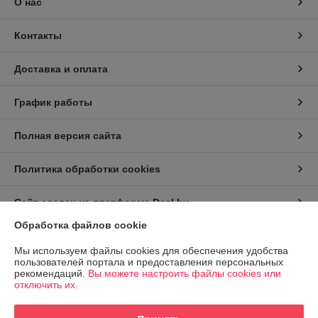
О нас
Контакты
Доставка и оплата
График работы
Полная версия сайта
Политика обработки cookies
Сайт создан на платформе Deal.by
Обработка файлов cookie
Информация для покупателя
Мы используем файлы cookies для обеспечения удобства
пользователей портала и предоставления персональных
Индивидуальный предприниматель:
ИП Заплетнюк Роман Петрович
рекомендаций.
Вы можете настроить файлы cookies или
г.Минск, ул.Пономаренко 32, кв.77
отключить их.
Регистрационный номер ЕГР: 193992498